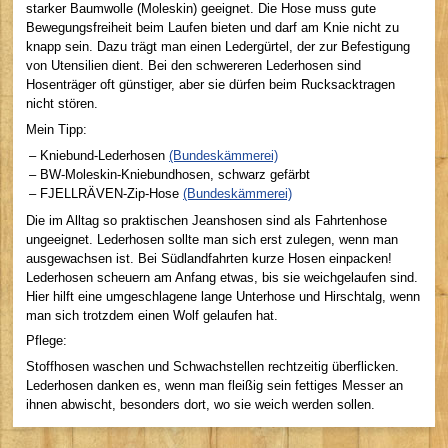
starker Baumwolle (Moleskin) geeignet. Die Hose muss gute
Bewegungsfreiheit beim Laufen bieten und darf am Knie nicht zu
knapp sein. Dazu trägt man einen Ledergürtel, der zur Befestigung
von Utensilien dient. Bei den schwereren Lederhosen sind
Hosenträger oft günstiger, aber sie dürfen beim Rucksacktragen
nicht stören.
Mein Tipp:
–
Kniebund-Lederhosen
(Bundeskämmerei)
–
BW-Moleskin-Kniebundhosen, schwarz gefärbt
–
FJELLRÄVEN-Zip-Hose
(Bundeskämmerei)
Die im Alltag so praktischen Jeanshosen sind als Fahrtenhose
ungeeignet. Lederhosen sollte man sich erst zulegen, wenn man
ausgewachsen ist. Bei Südlandfahrten kurze Hosen einpacken!
Lederhosen scheuern am Anfang etwas, bis sie weichgelaufen sind.
Hier hilft eine umgeschlagene lange Unterhose und Hirschtalg, wenn
man sich trotzdem einen Wolf gelaufen hat.
Pflege:
Stoffhosen waschen und Schwachstellen rechtzeitig überflicken.
Lederhosen danken es, wenn man fleißig sein fettiges Messer an
ihnen abwischt, besonders dort, wo sie weich werden sollen.